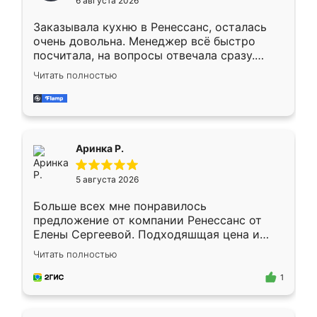
6 августа 2026
мебели буду заказывать только здесь.
Заказывала кухню в Ренессанс, осталась
очень довольна. Менеджер всё быстро
посчитала, на вопросы отвечала сразу.
Замерщик приехал в субботу, подошёл к
Читать полностью
делу со всей ответственностью. Собрали
за день, ребята работали аккуратно, даже
пыли почти не было. Качество отличное,
ящики ходят плавно, ничего не скрипит.
Всё подошло как влитое.
Аринка Р.
5 августа 2026
Больше всех мне понравилось
предложение от компании Ренессанс от
Елены Сергеевой. Подходяшщая цена и
короткие сроки изготовления. Приехавший
Читать полностью
для замера сотрудник Владислав
предложил по моему эскизу самый
1
подходящий вариант шкафа. Немного его
видоизменил, получилось даже лучше, чем