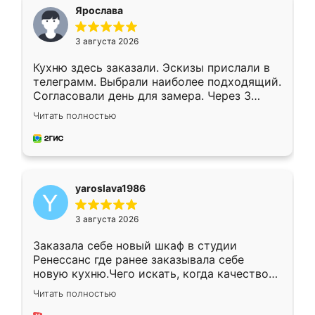
я хотела.
Ярослава
3 августа 2026
Кухню здесь заказали. Эскизы прислали в
телеграмм. Выбрали наиболее подходящий.
Согласовали день для замера. Через 3
недели кухня была уже готова. Остались
Читать полностью
довольны работой. Спасибо Ренессанс
мебель за качественную работу!
yaroslava1986
3 августа 2026
Заказала себе новый шкаф в студии
Ренессанс где ранее заказывала себе
новую кухню.Чего искать, когда качеством
вполне довольна. Служит кухня уже почти
Читать полностью
два года, нареканий нет.